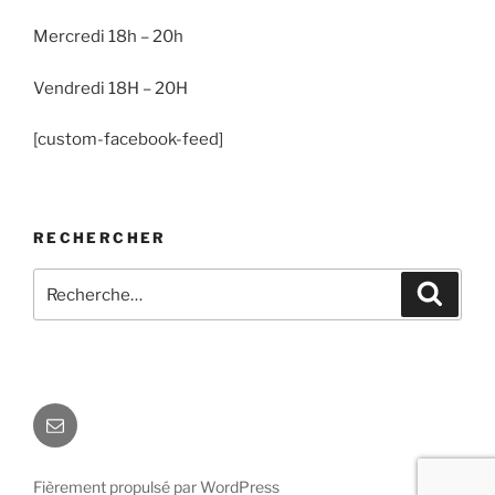
Mercredi 18h – 20h
Vendredi 18H – 20H
[custom-facebook-feed]
RECHERCHER
Recherche
Recher
pour
:
E-
mail
Fièrement propulsé par WordPress