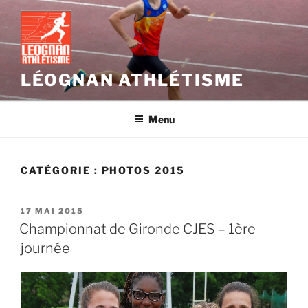
Aller
au
contenu
principal
LÉOGNAN ATHLÉTISME
Menu
CATÉGORIE :
PHOTOS 2015
PUBLIÉ
17 MAI 2015
LE
Championnat de Gironde CJES – 1ère
journée