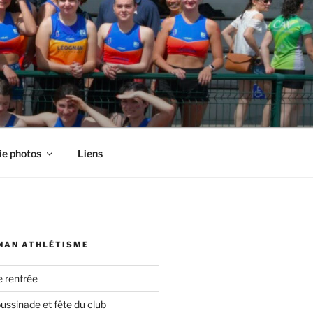
ie photos
Liens
NAN ATHLÉTISME
e rentrée
oussinade et fête du club