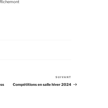
s Richemont
SUIVANT
Article
suivant
oss
Compétitions en salle hiver 2024