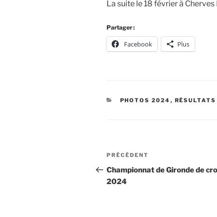
La suite le 18 février à Cherve
Partager :
Facebook
Plus
CATÉGORIES
PHOTOS 2024
,
RÉSULTATS
Navigation
Article
PRÉCÉDENT
de
précédent
Championnat de Gironde de cr
2024
l’article