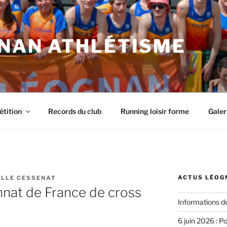
NAN ATHLÉTISME
tition
Records du club
Running loisir forme
Galer
ACTUS LÉOG
LLE CESSENAT
nnat de France de cross
Informations d
6 juin 2026 : P