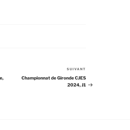
SUIVANT
Article
suivant
e,
Championnat de Gironde CJES
2024, J1