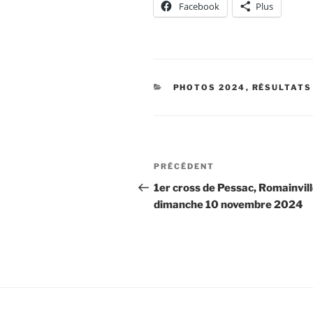
Facebook
Plus
CATÉGORIES
PHOTOS 2024
,
RÉSULTATS
Navigation
Article
PRÉCÉDENT
de
précédent
1er cross de Pessac, Romainvill
dimanche 10 novembre 2024
l’article