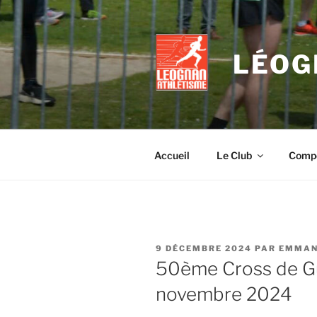
Aller
au
contenu
LÉOG
principal
Accueil
Le Club
Compé
PUBLIÉ
9 DÉCEMBRE 2024
PAR
EMMAN
LE
50ème Cross de G
novembre 2024