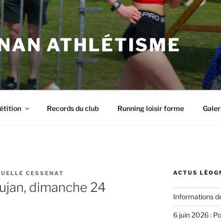
NAN ATHLÉTISME
tition
Records du club
Running loisir forme
Galer
ACTUS LÉOG
UELLE CESSENAT
ujan, dimanche 24
Informations d
6 juin 2026 : P