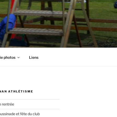
ie photos
Liens
NAN ATHLÉTISME
e rentrée
oussinade et fête du club