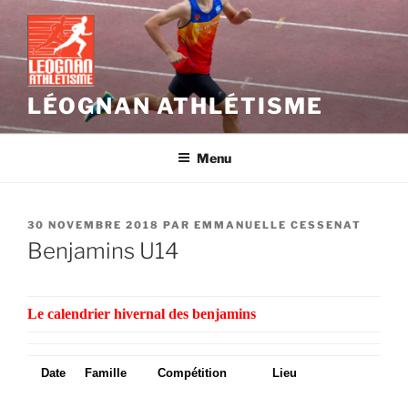
Aller
au
contenu
principal
LÉOGNAN ATHLÉTISME
Menu
PUBLIÉ
30 NOVEMBRE 2018
PAR
EMMANUELLE CESSENAT
LE
Benjamins U14
Le calendrier hivernal des benjamins
Date
Famille
Compétition
Lieu