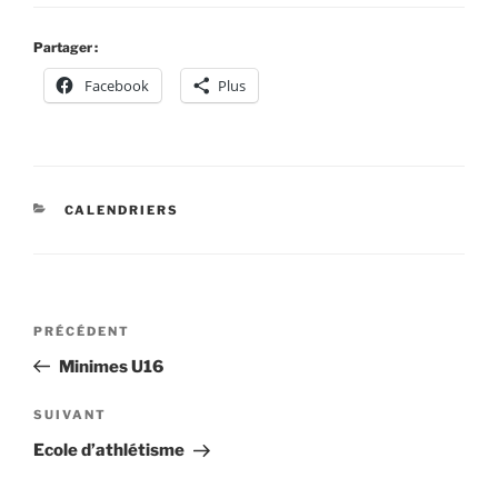
Partager :
Facebook
Plus
CATÉGORIES
CALENDRIERS
Navigation
Article
PRÉCÉDENT
de
précédent
Minimes U16
l’article
Article
SUIVANT
suivant
Ecole d’athlétisme