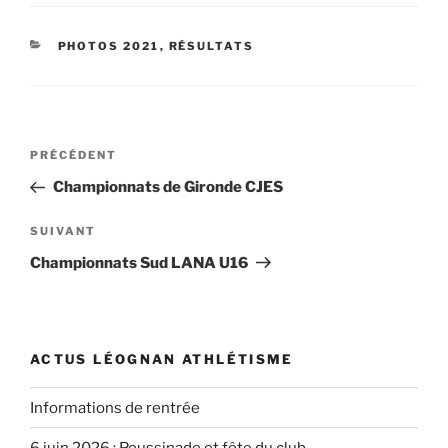
CATÉGORIES
PHOTOS 2021
,
RÉSULTATS
Navigation
Article
PRÉCÉDENT
de
précédent
Championnats de Gironde CJES
l’article
Article
SUIVANT
suivant
Championnats Sud LANA U16
ACTUS LÉOGNAN ATHLÉTISME
Informations de rentrée
6 juin 2026 : Poussinade et fête du club