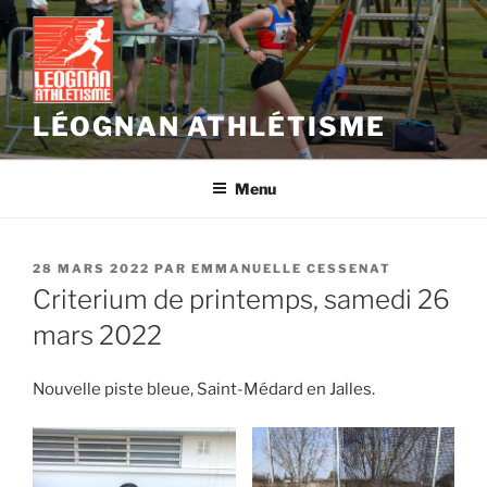
Aller
au
contenu
principal
LÉOGNAN ATHLÉTISME
Menu
PUBLIÉ
28 MARS 2022
PAR
EMMANUELLE CESSENAT
LE
Criterium de printemps, samedi 26
mars 2022
Nouvelle piste bleue, Saint-Médard en Jalles.