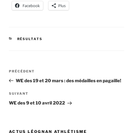
Facebook
Plus
CATÉGORIES
RÉSULTATS
Navigation
Article
PRÉCÉDENT
de
précédent
WE des 19 et 20 mars : des médailles en pagaille!
l’article
Article
SUIVANT
suivant
WE des 9 et 10 avril 2022
ACTUS LÉOGNAN ATHLÉTISME