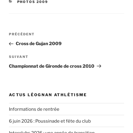
CATÉGORIES
PHOTOS 2009
Navigation
Article
PRÉCÉDENT
de
précédent
Cross de Gujan 2009
l’article
Article
SUIVANT
suivant
Championnat de Gironde de cross 2010
ACTUS LÉOGNAN ATHLÉTISME
Informations de rentrée
6 juin 2026 : Poussinade et fête du club
Interclubs 2026 : une année de transition