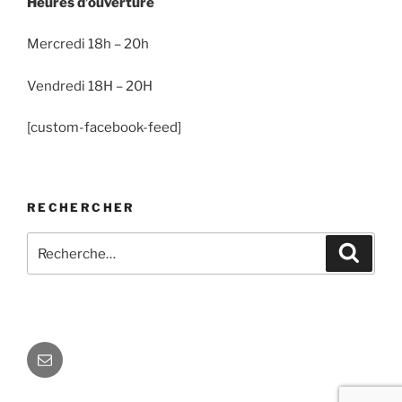
Heures d’ouverture
Mercredi 18h – 20h
Vendredi 18H – 20H
[custom-facebook-feed]
RECHERCHER
Recherche
Recher
pour
:
E-
mail