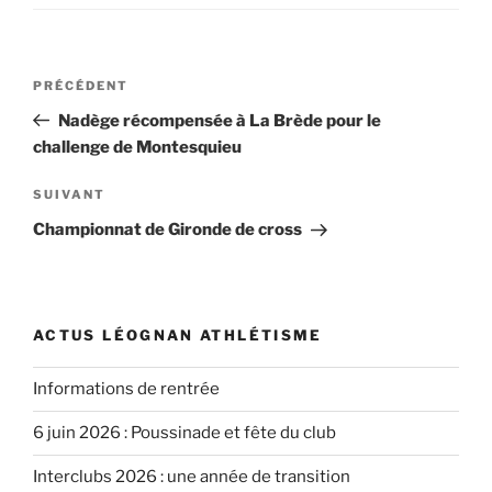
Navigation
Article
PRÉCÉDENT
de
précédent
Nadège récompensée à La Brède pour le
l’article
challenge de Montesquieu
Article
SUIVANT
suivant
Championnat de Gironde de cross
ACTUS LÉOGNAN ATHLÉTISME
Informations de rentrée
6 juin 2026 : Poussinade et fête du club
Interclubs 2026 : une année de transition