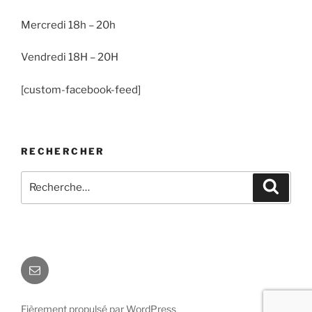
Mercredi 18h – 20h
Vendredi 18H – 20H
[custom-facebook-feed]
RECHERCHER
Recherche
Recher
pour
:
E-
mail
Fièrement propulsé par WordPress