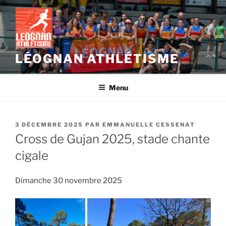
Aller
au
contenu
principal
LÉOGNAN ATHLÉTISME
Menu
PUBLIÉ
3 DÉCEMBRE 2025
PAR
EMMANUELLE CESSENAT
LE
Cross de Gujan 2025, stade chante
cigale
Dimanche 30 novembre 2025