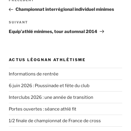
Article
PRÉCÉDENT
de
précédent
Championnat interrégional individuel minimes
l’article
Article
SUIVANT
suivant
Equip’athlé minimes, tour automnal 2014
ACTUS LÉOGNAN ATHLÉTISME
Informations de rentrée
6 juin 2026 : Poussinade et fête du club
Interclubs 2026 : une année de transition
Portes ouvertes : séance athlé fit
1/2 finale de championnat de France de cross