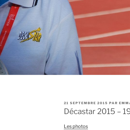
PUBLIÉ
21 SEPTEMBRE 2015
PAR
EMM
LE
Décastar 2015 – 1
Les photos