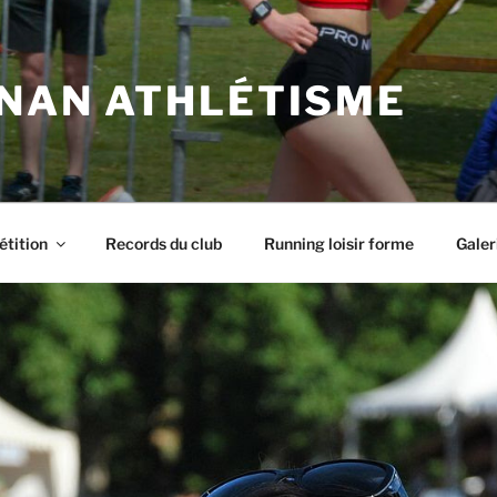
NAN ATHLÉTISME
tition
Records du club
Running loisir forme
Galer