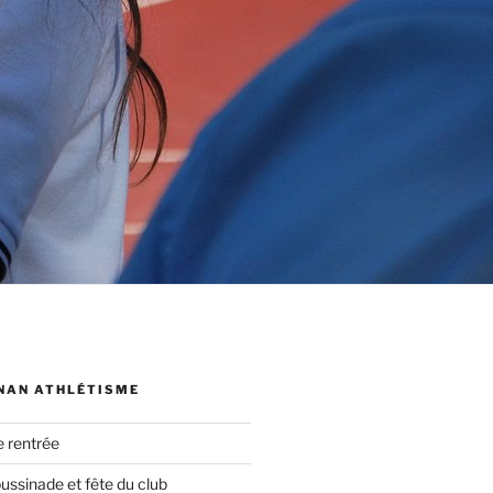
NAN ATHLÉTISME
e rentrée
oussinade et fête du club