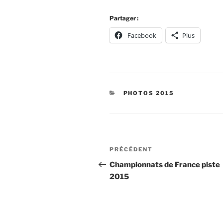
Partager :
Facebook
Plus
CATÉGORIES
PHOTOS 2015
Navigation
Article
PRÉCÉDENT
de
précédent
Championnats de France piste
2015
l’article