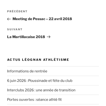
Navigation
Article
PRÉCÉDENT
de
précédent
Meeting de Pessac – 22 avril 2018
l’article
Article
SUIVANT
suivant
La Martillacaise 2018
ACTUS LÉOGNAN ATHLÉTISME
Informations de rentrée
6 juin 2026 : Poussinade et fête du club
Interclubs 2026 : une année de transition
Portes ouvertes : séance athlé fit