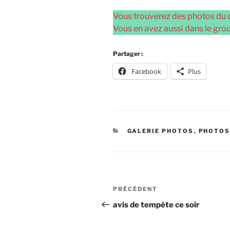
Vous trouverez des photos du 
Vous en avez aussi dans le gr
Partager :
Facebook
Plus
CATÉGORIES
GALERIE PHOTOS
,
PHOTOS
Navigation
Article
PRÉCÉDENT
de
précédent
avis de tempête ce soir
l’article