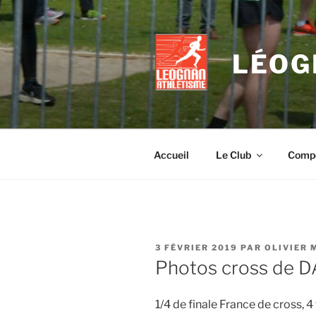
Aller
au
contenu
LÉOG
principal
Accueil
Le Club
Compé
PUBLIÉ
3 FÉVRIER 2019
PAR
OLIVIER 
LE
Photos cross de 
1/4 de finale France de cross, 4