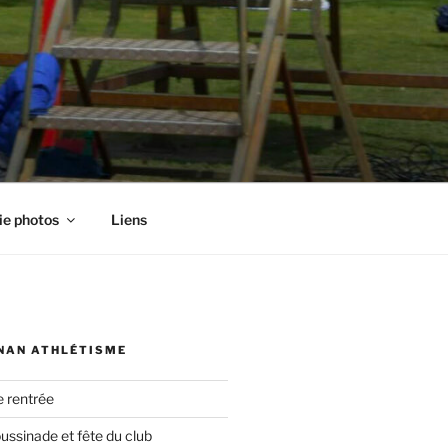
ie photos
Liens
NAN ATHLÉTISME
e rentrée
oussinade et fête du club