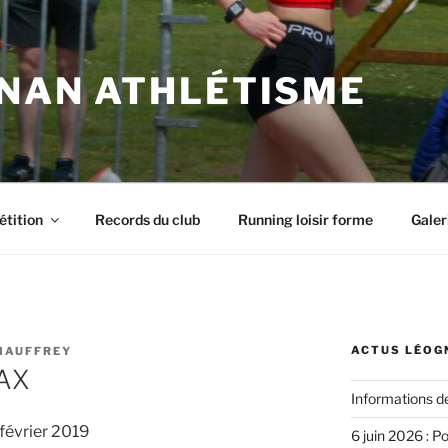
NAN ATHLÉTISME
tition
Records du club
Running loisir forme
Galer
ACTUS LÉOG
MAUFFREY
DAX
Informations d
 février 2019
6 juin 2026 : P