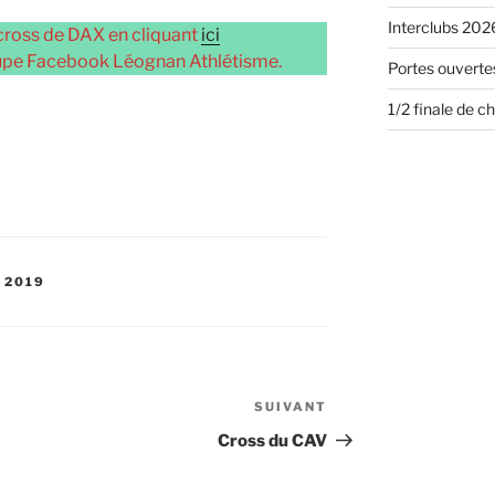
Interclubs 2026
cross de DAX en cliquant
ici
oupe Facebook Léognan Athlétisme.
Portes ouvertes
1/2 finale de 
 2019
SUIVANT
Article
suivant
Cross du CAV