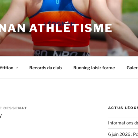
NAN ATHLÉTISME
tition
Records du club
Running loisir forme
Galer
ACTUS LÉOG
E CESSENAT
V
Informations d
6 juin 2026 : P