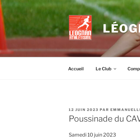
Aller
au
contenu
LÉOG
principal
Accueil
Le Club
Compé
PUBLIÉ
12 JUIN 2023
PAR
EMMANUELL
LE
Poussinade du CA
Samedi 10 juin 2023