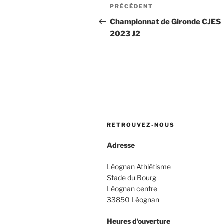
Navigation
Article
PRÉCÉDENT
de
précédent
Championnat de Gironde CJES
2023 J2
l’article
RETROUVEZ-NOUS
Adresse
Léognan Athlétisme
Stade du Bourg
Léognan centre
33850 Léognan
Heures d’ouverture