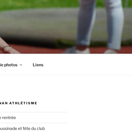
ie photos
Liens
NAN ATHLÉTISME
e rentrée
oussinade et fête du club