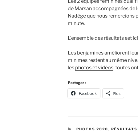
Les 2 équipes féminines qualif
de Marsan accompagnées de leu
Nadège que nous remercions pou
minute.
L’ensemble des résultats est
ici
Les benjamines améliorent leur 
minimes restent au même niveau
les
photos et vidéos
, toutes on
Partager :
Facebook
Plus
CATÉGORIES
PHOTOS 2020
,
RÉSULTATS