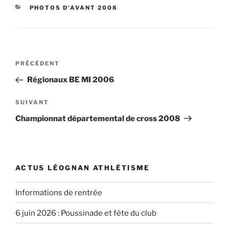
CATÉGORIES
PHOTOS D'AVANT 2008
Navigation
Article
PRÉCÉDENT
de
précédent
Régionaux BE MI 2006
l’article
Article
SUIVANT
suivant
Championnat départemental de cross 2008
ACTUS LÉOGNAN ATHLÉTISME
Informations de rentrée
6 juin 2026 : Poussinade et fête du club