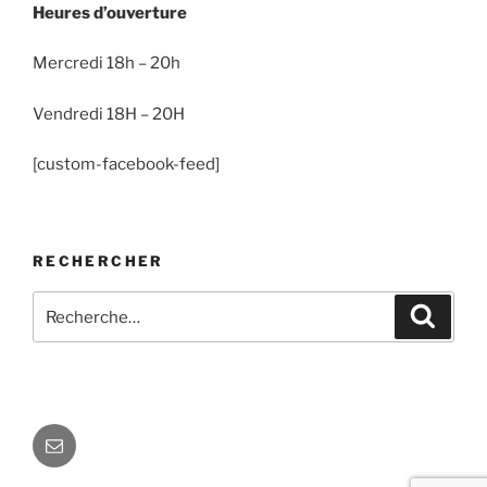
Heures d’ouverture
Mercredi 18h – 20h
Vendredi 18H – 20H
[custom-facebook-feed]
RECHERCHER
Recherche
Recher
pour
:
E-
mail