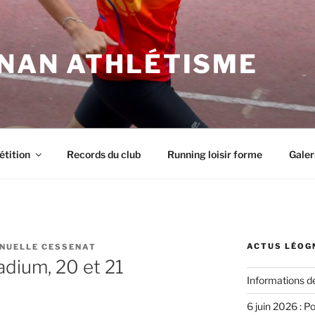
NAN ATHLÉTISME
tition
Records du club
Running loisir forme
Galer
ACTUS LÉOG
NUELLE CESSENAT
dium, 20 et 21
Informations d
6 juin 2026 : P