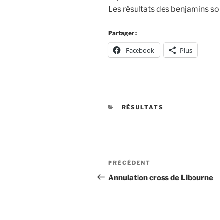
Les résultats des benjamins so
Partager :
Facebook
Plus
CATÉGORIES
RÉSULTATS
Navigation
Article
PRÉCÉDENT
de
précédent
Annulation cross de Libourne
l’article