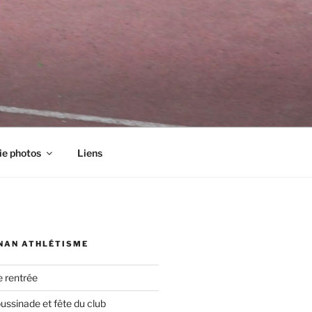
ie photos
Liens
NAN ATHLÉTISME
e rentrée
oussinade et fête du club