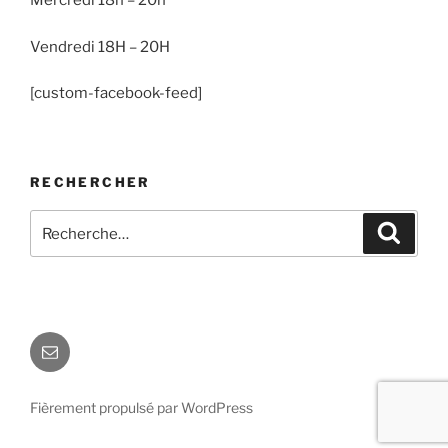
Mercredi 18h – 20h
Vendredi 18H – 20H
[custom-facebook-feed]
RECHERCHER
Recherche
Recher
pour
:
E-
mail
Fièrement propulsé par WordPress