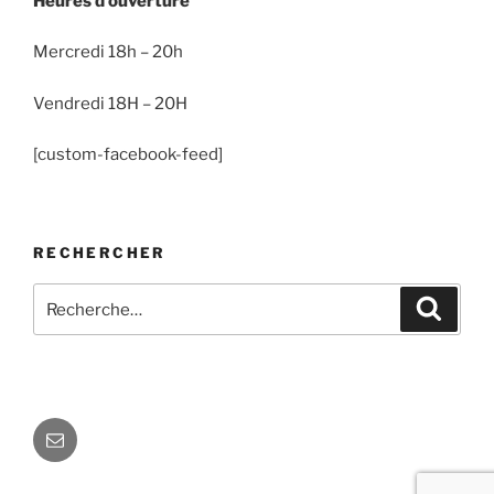
Heures d’ouverture
Mercredi 18h – 20h
Vendredi 18H – 20H
[custom-facebook-feed]
RECHERCHER
Recherche
Recher
pour
:
E-
mail