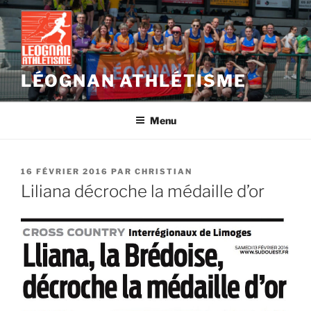
Aller
au
contenu
principal
LÉOGNAN ATHLÉTISME
Menu
PUBLIÉ
16 FÉVRIER 2016
PAR
CHRISTIAN
LE
Liliana décroche la médaille d’or