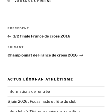
CATÉGORIES
VU DANS LA PRESSE
Navigation
Article
PRÉCÉDENT
de
précédent
1/2 finale France de cross 2016
l’article
Article
SUIVANT
suivant
Championnat de France de cross 2016
ACTUS LÉOGNAN ATHLÉTISME
Informations de rentrée
6 juin 2026 : Poussinade et fête du club
Interclubs 2026 : une année de transition