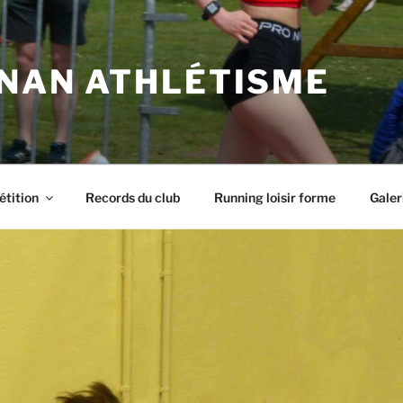
NAN ATHLÉTISME
tition
Records du club
Running loisir forme
Galer