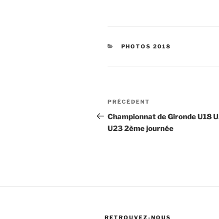
CATÉGORIES
PHOTOS 2018
Navigation
Article
PRÉCÉDENT
de
précédent
Championnat de Gironde U18 
U23 2ème journée
l’article
RETROUVEZ-NOUS